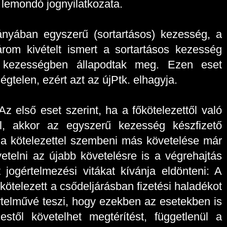
 lemondó jognyilatkozata.
hiányában egyszerű (sortartásos) kezesség, a
három kivételt ismert a sortartásos kezesség
ő kezességben állapodtak meg. Ezen eset
égtelen, ezért azt az újPtk. elhagyja.
z első eset szerint, ha a főkötelezettől való
l, akkor az egyszerű kezesség készfizető
a a kötelezettel szembeni más követelése már
etelni az újabb követelésre is a végrehajtás
 jogértelmezési vitákat kívánja eldönteni: A
kötelezett a csődeljárásban fizetési haladékot
értelművé teszi, hogy ezekben az esetekben is
stől követelhet megtérítést, függetlenül a