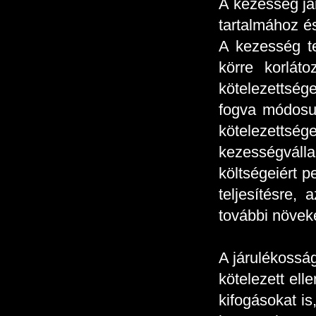
A kezesség jár
tartalmához és
A kezesség te
körre korlát
kötelezettsége
fogva módosul
kötelezetts
kezességváll
költségeiért p
teljesítésre, 
további növek
A járulékossá
kötelezett ell
kifogásokat is