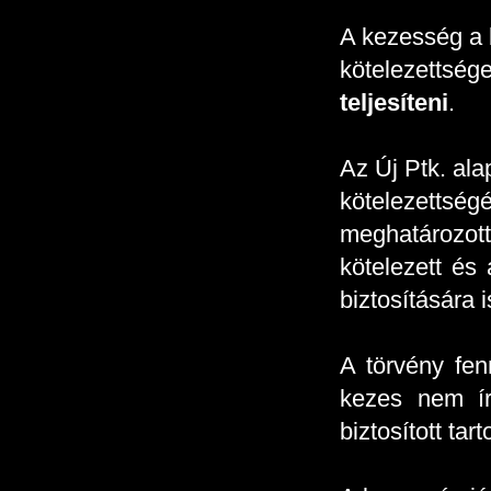
A kezesség a b
kötelezettsége
teljesíteni
.
Az Új Ptk. ala
kötelezettség
meghatározot
kötelezett és 
biztosítására i
A törvény fen
kezes nem ír
biztosított ta