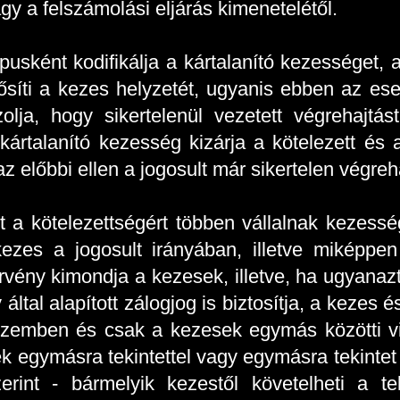
gy a felszámolási eljárás kimenetelétől.
típusként kodifikálja a kártalanító kezessége
síti a kezes helyzetét, ugyanis ebben az ese
zolja, hogy sikertelenül vezetett végrehajtá
kártalanító kezesség kizárja a kötelezett és 
az előbbi ellen a jogosult már sikertelen végreha
 a kötelezettségért többen vállalnak kezessé
kezes a jogosult irányában, illetve miképpe
rvény kimondja a kezesek, illetve, ha ugyanazt
 által alapított zálogjog is biztosítja, a kezes
 szemben és csak a kezesek egymás közötti v
 egymásra tekintettel vagy egymásra tekintet n
erint - bármelyik kezestől követelheti a tel