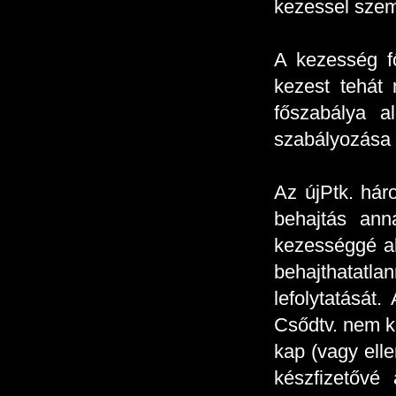
kezessel szem
A kezesség fő
kezest tehát 
főszabálya a
szabályozása a
Az újPtk. háro
behajtás ann
kezességgé al
behajthatatla
lefolytatását
Csődtv. nem ke
kap (vagy ell
készfizetővé