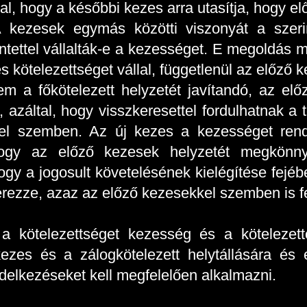
l, hogy a későbbi kezes arra utasítja, hogy el
 A kezesek egymás közötti viszonyát a szer
tettel vállalták-e a kezességet. E megoldás me
s kötelezettséget vállal, függetlenül az előző 
m a főkötelezett helyzetét javítandó, az elő
, azáltal, hogy visszkeresettel fordulhatnak a
ssel szemben. Az új kezes a kezességet ren
 hogy az előző kezesek helyzetét megkönn
gy a jogosult követelésének kielégítése fejébe
rezze, azaz az előző kezesekkel szemben is f
 kötelezettséget kezesség és a kötelezettől
 kezes és a zálogkötelezett helytállására é
delkezéseket kell megfelelően alkalmazni.