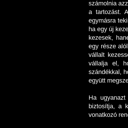
számolnia azza
a tartozást.
egymásra tekin
ha egy új keze
kezesek, hane
egy része alól
vállalt keze
vállalja el,
szándékkal, ho
együtt megsze
Ha ugyanazt a
biztosítja, a
vonatkozó ren