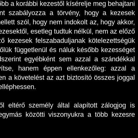
őbb a korábbi kezestől kísérelje meg behajtani
int szabályozza a törvény, hogy a kezesek
llett szól, hogy nem indokolt az, hogy akkor,
kezesektől, esetleg tudtuk nélkül, nem az előző
ző kezesek felszabaduljanak kötelezettségük
 tőlük függetlenül és náluk később kezességet
dszerint egyébként sem azzal a szándékkal
yítse, hanem éppen ellenkezőleg: azzal a
n a követelést az azt biztosító összes joggal
elléphessen.
 eltérő személy által alapított zálogjog is
s egymás közötti viszonyukra a több kezesre