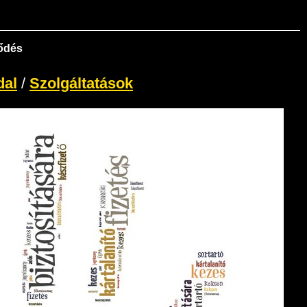
ződés
dal
/
Szolgáltatások