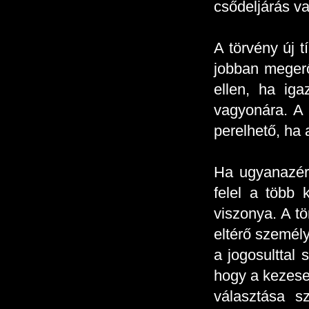
csődeljárás va
A törvény új 
jobban megerő
ellen, ha iga
vagyonára. A 
perelhető, ha 
Ha ugyanazért
felel a több 
viszonya. A tö
eltérő személy
a jogosulttal
hogy a kezesek
választása sz