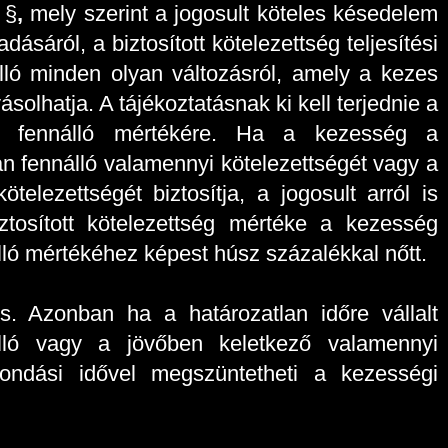
 §
,
mely szerint a jogosult köteles késedelem
dásáról, a biztosított kötelezettség teljesítési
álló minden olyan változásról, amely a kezes
solhatja. A tájékoztatásnak ki kell terjednie a
ában fennálló mértékére. Ha a kezesség a
án fennálló valamennyi kötelezettségét vagy a
telezettségét biztosítja, a jogosult arról is
ztosított kötelezettség mértéke a kezesség
álló mértékéhez képest húsz százalékkal nőtt.
is. Azonban ha a határozatlan időre vállalt
lló vagy a jövőben keletkező valamennyi
mondási idővel megszüntetheti a kezességi