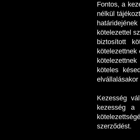
Fontos, a keze
nélkül tájékoz
határidejének
kötelezettel s
biztosított 
kötelezettnek
kötelezettnek
köteles késed
elvállalásakor
Kezesség váll
kezesség a k
kötelezettsé
szerződést.