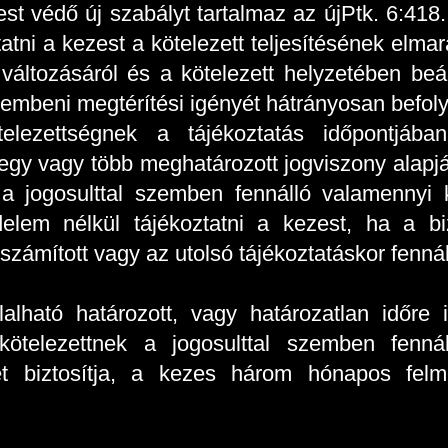
st védő új szabályt tartalmaz az újPtk. 6:418.
tatni a kezest a kötelezett teljesítésének elmara
 változásáról és a kötelezett helyzetében be
zembeni megtérítési igényét hátrányosan befolyá
kötelezettségnek a tájékoztatás időpontj
 egy vagy több meghatározott jogviszony alapj
 a jogosulttal szemben fennálló valamennyi kö
elem nélkül tájékoztatni a kezest, ha a bi
 számított vagy az utolsó tájékoztatáskor fenn
alható határozott, vagy határozatlan időre 
ötelezettnek a jogosulttal szemben fenná
gét biztosítja, a kezes három hónapos fel