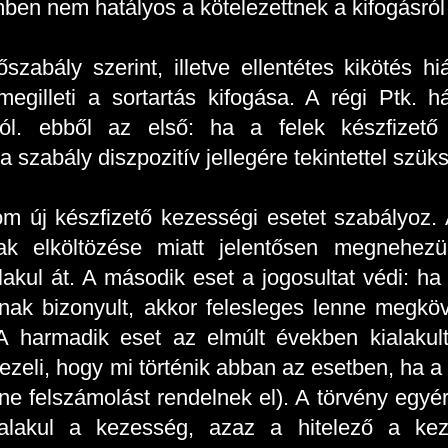
ben nem hatályos a kötelezettnek a kifogásról
szabály szerint, illetve ellentétes kikötés 
megilleti a sortartás kifogása. A régi Ptk. 
lól. ebből az első: ha a felek készfizet
 szabály diszpozitív jellegére tekintettel szüks
m új készfizető kezességi esetet szabályoz. A
ak elköltözése miatt jelentősen megnehezü
akul át. A második eset a jogosultat védi: h
nnak bizonyult, akkor felesleges lenne megköv
. A harmadik eset az elmúlt években kialakult
zeli, hogy mi történik abban az esetben, ha a 
ene felszámolást rendelnek el). A törvény egy
 alakul a kezesség, azaz a hitelező a keze