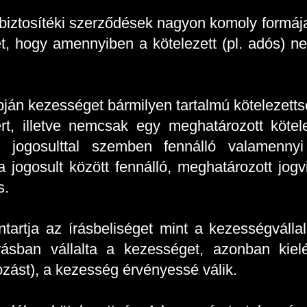
iztosítéki szerződések nagyon komoly formája,
t, hogy amennyiben a kötelezett (pl. adós) ne
pján kezességet bármilyen tartalmú kötelezettség
ért, illetve nemcsak egy meghatározott kötel
t jogosulttal szemben fennálló valamennyi 
a jogosult között fennálló, meghatározott jog
s.
ntartja az írásbeliséget mint a kezességválla
ásban vállalta a kezességet, azonban kielé
rtozást), a kezesség érvényessé válik.