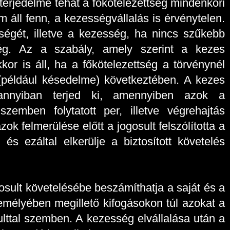
terjedelme tehát a főkötelezettség mindenkori
 áll fenn, a kezességvállalás is érvénytelen.
égét, illetve a kezesség, ha nincs szűkebb
tség. Az a szabály, amely szerint a kezes
kor is áll, ha a főkötelezettség a törvénynél
(például késedelme) következtében. A kezes
k annyiban terjed ki, amennyiben azok a
zemben folytatott per, illetve végrehajtás
ok felmerülése előtt a jogosult felszólította a
 és ezáltal elkerülje a biztosított követelés
sult követelésébe beszámíthatja a saját és a
személyében megillető kifogásokon túl azokat a
ulttal szemben. A kezesség elvállalása után a