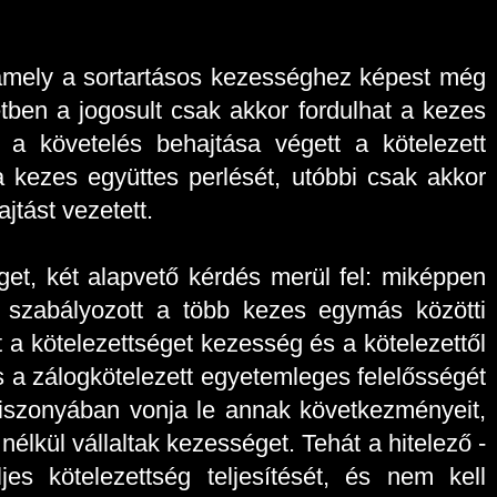
t, amely a sortartásos kezességhez képest még
tben a jogosult csak akkor fordulhat a kezes
st a követelés behajtása végett a kötelezett
a kezes együttes perlését, utóbbi csak akkor
jtást vezetett.
get, két alapvető kérdés merül fel: miképpen
n szabályozott a több kezes egymás közötti
 a kötelezettséget kezesség és a kötelezettől
 és a zálogkötelezett egyetemleges felelősségét
iszonyában vonja le annak következményeit,
élkül vállaltak kezességet. Tehát a hitelező -
jes kötelezettség teljesítését, és nem kell