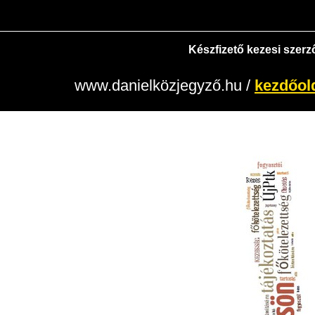
Készfizető kezesi szer
www.danielközjegyző.hu
/
kezdőol