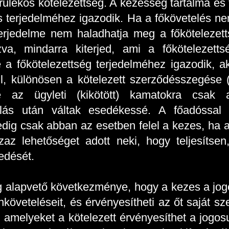
ulékos kötelezettség. A kezesség tartalma és 
 terjedelméhez igazodik. Ha a főkövetelés nem
rjedelme nem haladhatja meg a főkötelezetts
ozva, mindarra kiterjed, ami a főkötelezet
 a főkötelezettség terjedelméhez igazodik, ak
, különösen a kötelezett szerződésszegése 
ége az ügyleti (kikötött) kamatokra csa
alás után váltak esedékessé. A főadóssal s
edig csak abban az esetben felel a kezes, ha az
azaz lehetőséget adott neki, hogy teljesítsen,
edését.
g alapvető következménye, hogy a kezes a jogo
enköveteléseit, és érvényesítheti az őt saját 
, amelyeket a kötelezett érvényesíthet a jogos