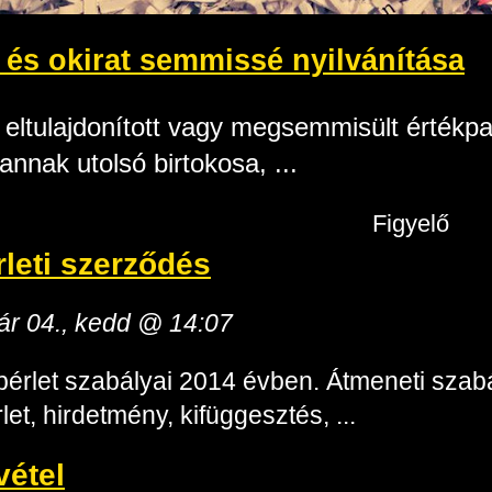
 és okirat semmissé nyilvánítása
, eltulajdonított vagy megsemmisült értékp
annak utolsó birtokosa, ...
Figyelő
leti szerződés
uár 04., kedd @ 14:07
érlet szabályai 2014 évben. Átmeneti szabál
et, hirdetmény, kifüggesztés, ...
vétel