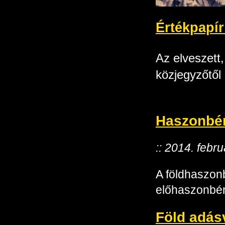
Értékpapír
Az elveszett
közjegyzőtől 
Haszonbér
:: 2014. febr
A földhaszonb
előhaszonbérl
Föld adás