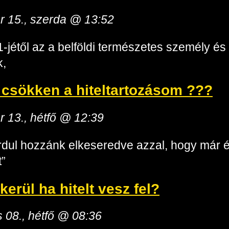
ár 15., szerda @ 13:52
-jétől az a belföldi természetes személy és
k,
 csökken a hiteltartozásom ???
ár 13., hétfő @ 12:39
rdul hozzánk elkeseredve azzal, hogy már év
t”
erül ha hitelt vesz fel?
is 08., hétfő @ 08:36