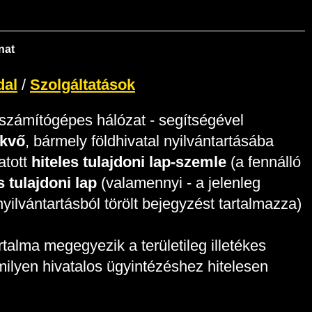
nat
dal
/
Szolgáltatások
 számítógépes hálózat - segítségével
ekvő
, bármely földhivatal nyilvántartásába
atott
hiteles tulajdoni lap-szemle
(a fennálló
es tulajdoni lap
(valamennyi - a jelenleg
yilvántartásból törölt bejegyzést tartalmazza)
artalma megegyezik a területileg illetékes
ármilyen hivatalos ügyintézéshez hitelesen