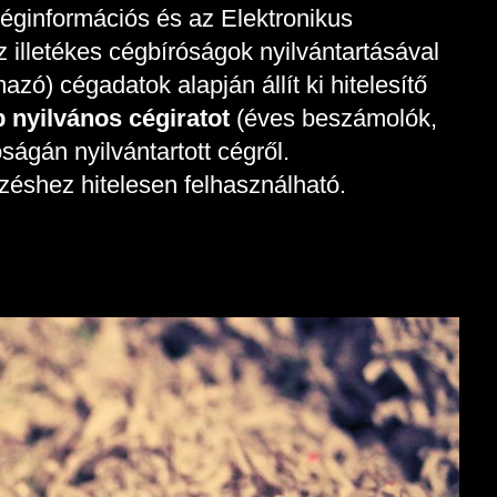
éginformációs és az Elektronikus
z illetékes cégbíróságok nyilvántartásával
zó) cégadatok alapján állít ki hitelesítő
 nyilvános cégiratot
(éves beszámolók,
ágán nyilvántartott cégről.
ézéshez hitelesen felhasználható.