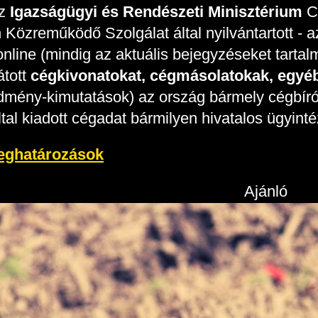
z
Igazságügyi és Rendészeti Minisztérium
C
Közreműködő Szolgálat által nyilvántartott - a
line (mindig az aktuális bejegyzéseket tartalma
átott
cégkivonatokat, cégmásolatokak, egyéb
dmény-kimutatások) az ország bármely cégbírós
tal kiadott cégadat bármilyen hivatalos ügyint
eghatározások
Ajánló