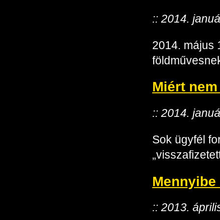
:: 2014. janu
2014. május 1
földművesne
Miért nem
:: 2014. janu
Sok ügyfél fo
„visszafizetet
Mennyibe k
:: 2013. ápril