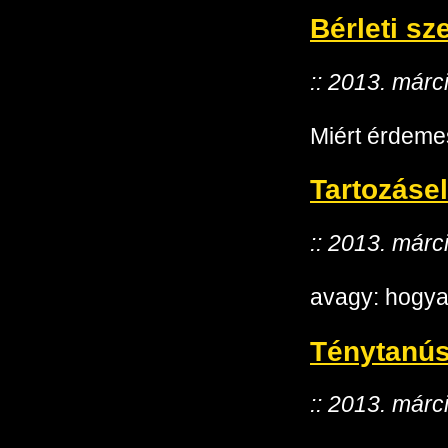
Bérleti sz
:: 2013. márc
Miért érdemes
Tartozásel
:: 2013. márc
avagy: hogya
Ténytanús
:: 2013. márc