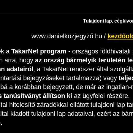
Tulajdoni lap, cégkivo
www.danielközjegyző.hu
/
kezdőol
ek a
TakarNet program
- országos földhivatali
n arra, hogy
az ország bármelyik területén f
an adatairól
, a TakarNet rendszer által szolgált
ántartási bejegyzéseket tartalmazza) vagy
telj
bbá a korábban bejegyzett, de már az ingatlan-n
s tanúsítványt állítson ki
az ügyfelei részére.
al hitelesítő záradékkal ellátott tulajdoni lap t
által kiadott tulajdoni lap adataival, ezért az b
.