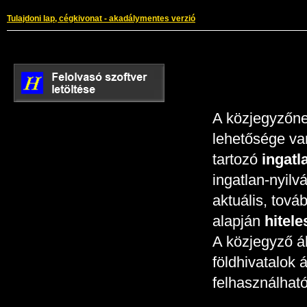
Tulajdoni lap, cégkivonat - akadálymentes verzió
A közjegyzőn
lehetősége va
tartozó
ingatl
ingatlan-nyilv
aktuális, tová
alapján
hitele
A közjegyző ált
földhivatalok 
felhasználható