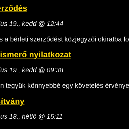
erződés
ius 19., kedd @ 12:44
 a bérleti szerződést közjegyzői okiratba fo
ismerő nyilatkozat
ius 19., kedd @ 09:38
n tegyük könnyebbé egy követelés érvénye
ítvány
ius 18., hétfő @ 15:11