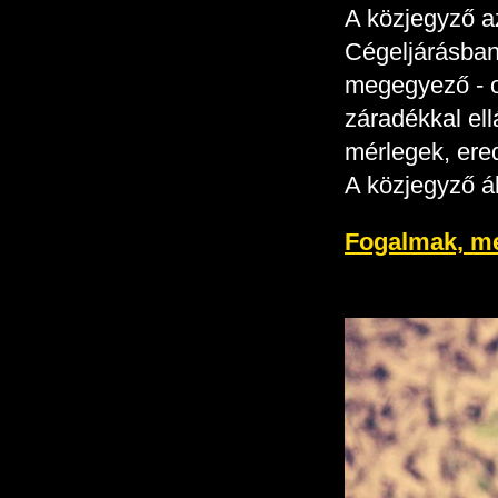
A közjegyző
a
Cégeljárásban 
megegyező - on
záradékkal ell
mérlegek, ere
A közjegyző ál
Fogalmak, m