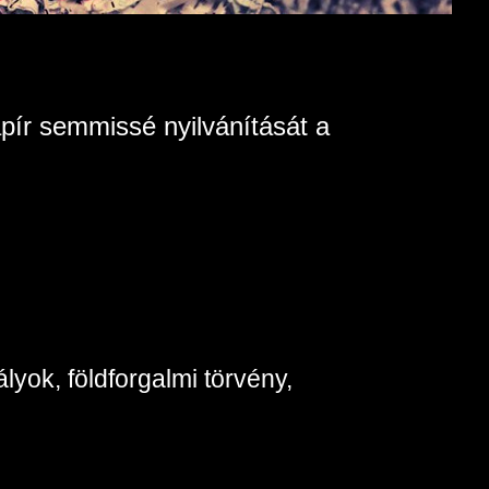
apír semmissé nyilvánítását a
yok, földforgalmi törvény,